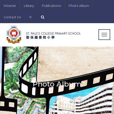
Intranet
Library
Publications
Photo Album
Contact Us
中
Togg
navig
Photo Album