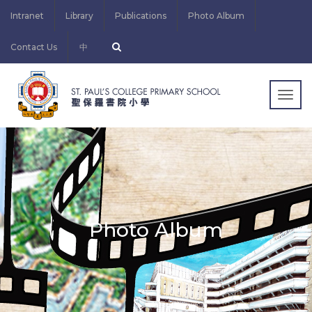
Intranet
Library
Publications
Photo Album
Contact Us
中
Togg
navig
Photo Album