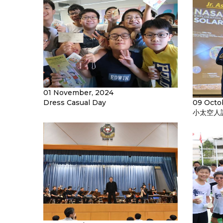
01 November, 2024
Dress Casual Day
09 Octo
小太空人