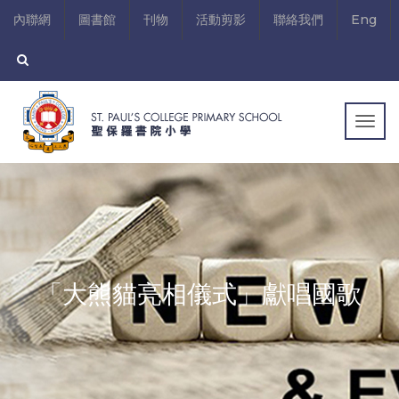
內聯網
圖書館
刊物
活動剪影
聯絡我們
Eng
Togg
navig
「大熊貓亮相儀式」獻唱國歌