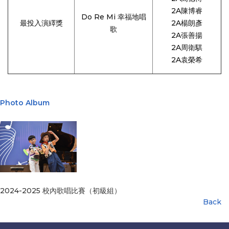
2A陳博睿
Do Re Mi 幸福地唱
最投入演繹獎
2A楊朗彥
歌
2A張善揚
2A周衛騏
2A袁榮希
Photo Album
2024-2025 校內歌唱比賽（初級組）
Back