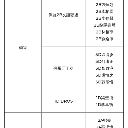
2B方焯翹
2B李柏霖
保羅2B友誼聯盟
2B李倬賢
2B歐陽嘉晨
2B林栢亨
2B劉逸淳
季軍
3D區博彥
3D何康正
保羅五丁友
3D黎政淳
3D盧慎之
3D蘇頌恆
1D梁聖禧
1D BROS
1D李卓衡
2A鄭堯
2A高偲博