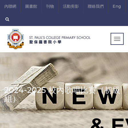
內聯網
圖書館
刊物
活動剪影
聯絡我們
Eng
Togg
navig
2024-2025 校內歌唱比賽（初級
組）