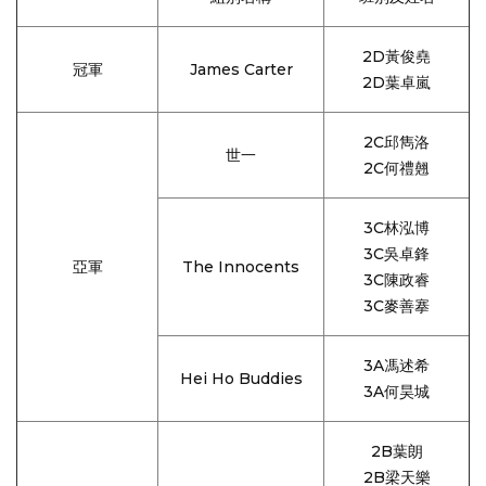
2D黃俊堯
冠軍
James Carter
2D葉卓嵐
2C邱雋洛
世一
2C何禮翹
3C林泓博
3C吳卓鋒
亞軍
The Innocents
3C陳政睿
3C麥善搴
3A馮述希
Hei Ho Buddies
3A何昊城
2B葉朗
2B梁天樂