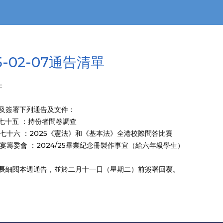
5-02-07通告清單
：
簽署下列通告及文件：
告七十五 ：持份者問卷調查
告七十六 ：2025《憲法》和《基本法》全港校際問答比賽
師宴籌委會 ：2024/25畢業紀念冊製作事宜（給六年級學生）
細閱本週通告，並於二月十一日（星期二）前簽署回覆。