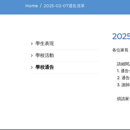
Home
2025-02-07通告清單
202
學生表現
各位家長
學校活動
請細閱及
學校通告
1. 通
2. 通
3. 謝
煩請家長