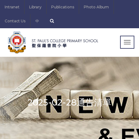
Intranet
Library
Publications
Photo Album
Contact Us
中
Togg
navig
2025-02-28通告清單