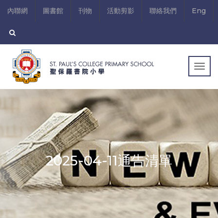
內聯網
圖書館
刊物
活動剪影
聯絡我們
Eng
Togg
navig
2025-04-11通告清單