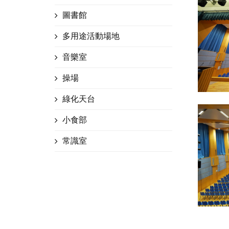
圖書館
多用途活動場地
音樂室
操場
綠化天台
小食部
常識室