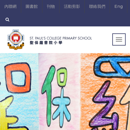
內聯網
圖書館
刊物
活動剪影
聯絡我們
Eng
Togg
navig