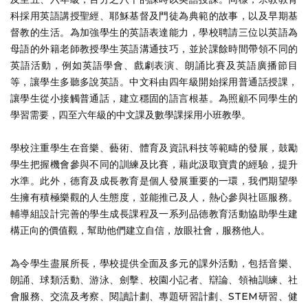
科採用英語講授聖經、耶穌基督及門徒為典範的故事，以及早期基
督教的生活。為加強學生的英語表達能力，學校聘請三位以英語為
母語的外籍老師教授學生英語溝通技巧，並於課餘時間帶領不同的
英語活動，例如英語學會、戲劇表演、朗誦比賽及英語廣播節目
等，讓學生多聽多說英語。中文科由四年級開始採用普通話授課，
讓學生從小接觸普通話，建立穩固的語言根基。為照顧不同學生的
學習需要，四至六年級的中文課及數學課採用小班教學。
學校注重學生在音樂、藝術、體育及資訊科技等範疇的發展，鼓勵
學生把握機會參與不同的訓練及比賽，藉此汲取寶貴的經驗，提升
水準。此外，德育及成長教育是個人發展重要的一環，我們期望學
生擁有積極樂觀的人生態度，並能推己及人，熱心參與社區服務。
輔導組設計完善的學生成長課程及一系列品德教育活動協助學生建
構正向的價值觀，幫助他們建立自信，放眼社會，服務他人。
為令學生盡展所長，學校提供全面及多元的課外活動，包括音樂、
朗誦、球類活動、游泳、劍擊、校園小記者、辯論、領袖訓練、社
會服務、交流及考察、閱讀計劃、專題研習計劃、STEM研習、健