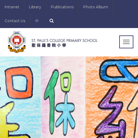
Intranet
Library
Publications
Photo Album
Contact Us
中
Togg
navig