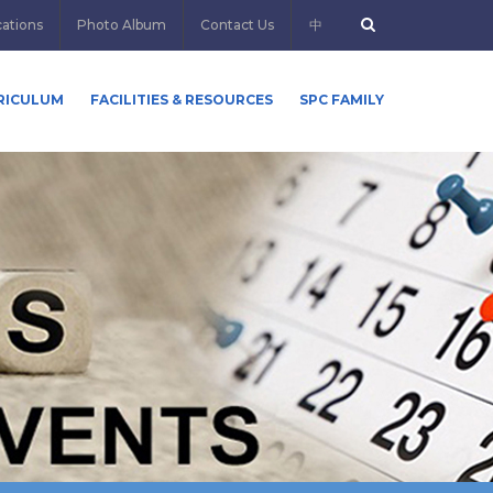
cations
Photo Album
Contact Us
中
RICULUM
FACILITIES & RESOURCES
SPC FAMILY