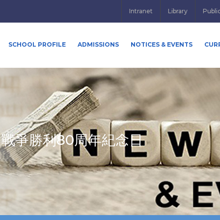
Intranet
Library
Publi
SCHOOL PROFILE
ADMISSIONS
NOTICES & EVENTS
CUR
戰爭勝利80周年紀念日