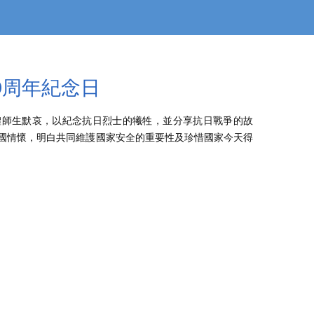
0周年紀念日
體師生默哀，以紀念抗日烈士的犧牲，並分享抗日戰爭的故
國情懷，明白共同維護國家安全的重要性及珍惜國家今天得