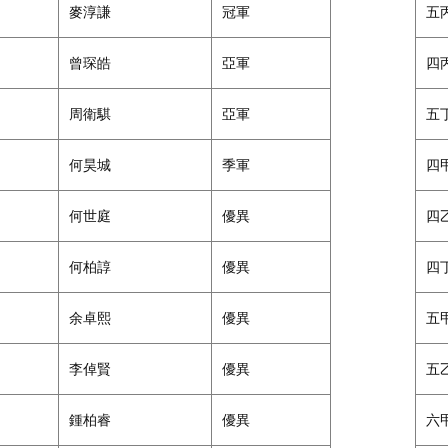
麥淳謙
冠軍
五
曾琛皓
亞軍
四
周衛騏
亞軍
五
何昊城
季軍
四
何世庭
優異
四
何柏諄
優異
四
余卓熙
優異
五
李倬賢
優異
五
鍾柏睿
優異
六