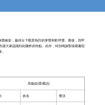
繪聲繪影，贏得台下觀眾熱烈的掌聲和歡呼聲。賽後，四甲
亦讓大家認識到此國粹的特點。此外，特別鳴謝聖保羅書院
多。
高級組(普通話)
別
姓名
獎項