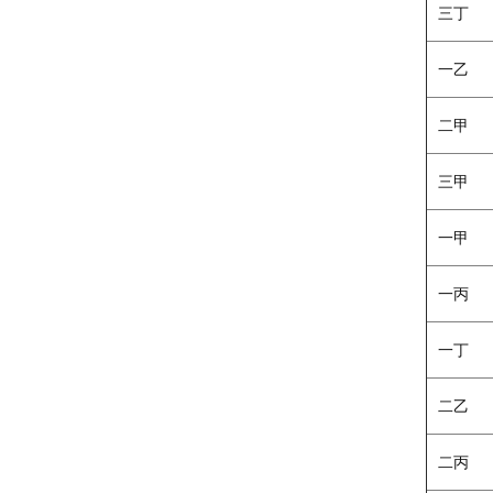
三丁
一乙
二甲
三甲
一甲
一丙
一丁
二乙
二丙