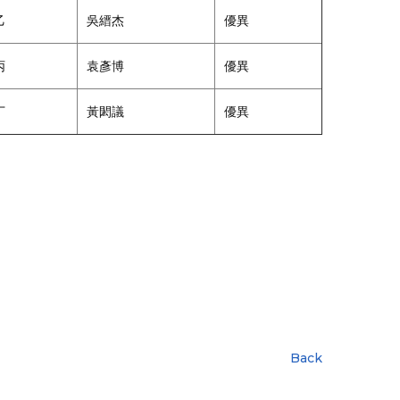
乙
吳縉杰
優異
丙
袁彥博
優異
丁
黃閎議
優異
Back