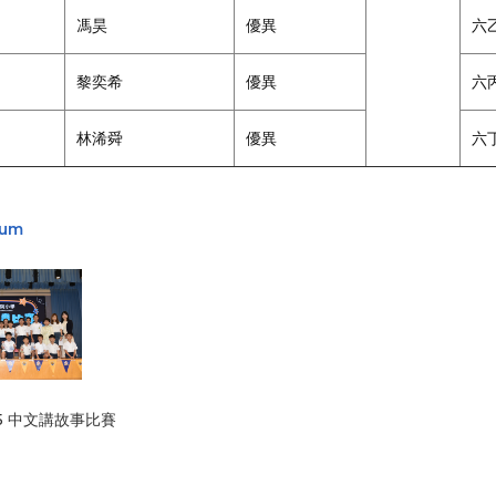
馮昊
優異
六
黎奕希
優異
六
林浠舜
優異
六
bum
25 中文講故事比賽