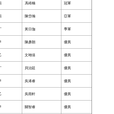
丙
馮靖楠
冠軍
丙
陳岱瀚
亞軍
丁
黃日伽
季軍
甲
陳彥朗
優異
乙
文翊僖
優異
丁
貝治廷
優異
甲
吳浠睿
優異
乙
吳雨軒
優異
甲
關智睿
優異