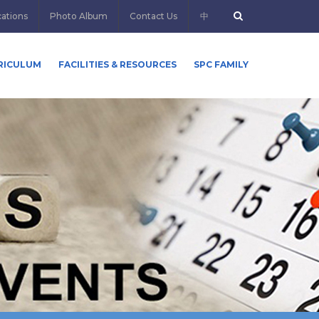
cations
Photo Album
Contact Us
中
RICULUM
FACILITIES & RESOURCES
SPC FAMILY