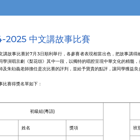
24-2025 中文講故事比賽
文講故事比賽於7月3日順利舉行，各參賽者表現相當出色，把故事講得
同學演唱京劇《梨花頌》其中一段，以獨特的唱腔呈現中華文化的精髓，
師及朱勛義老師擔任是次比賽的評判，並給予寶貴的點評，讓同學獲益良
事比賽得獎名單如下：
初級組(粵語)
姓名
獎項
班