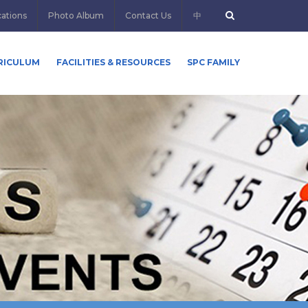
cations
Photo Album
Contact Us
中
RICULUM
FACILITIES & RESOURCES
SPC FAMILY