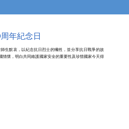
0周年紀念日
體師生默哀，以紀念抗日烈士的犧牲，並分享抗日戰爭的故
國情懷，明白共同維護國家安全的重要性及珍惜國家今天得