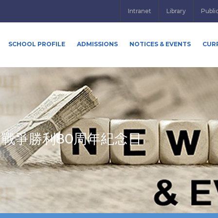
Intranet
Library
Publi
SCHOOL PROFILE
ADMISSIONS
NOTICES & EVENTS
CUR
戰爭勝利80周年紀念日