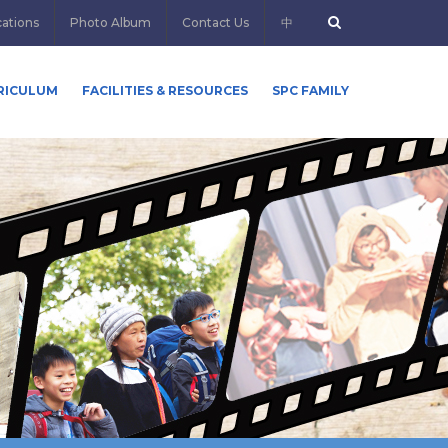
cations
Photo Album
Contact Us
中
RICULUM
FACILITIES & RESOURCES
SPC FAMILY