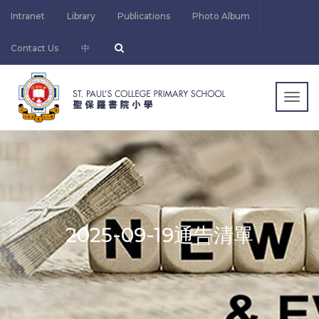
Intranet
Library
Publications
Photo Album
Contact Us
中
Togg
navig
2025-09-19通告清單